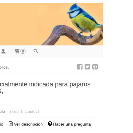
0
oros,
cialmente indicada para pajaros
s,
ble
-
(Imp. Incluidos)
ío
Ver descripción
Hacer una pregunta