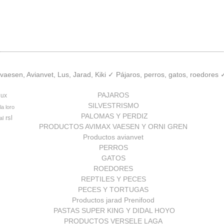
aesen, Avianvet, Lus, Jarad, Kiki ✓ Pájaros, perros, gatos, roedores
PAJAROS
lux
SILVESTRISMO
la loro
PALOMAS Y PERDIZ
rsl
al
PRODUCTOS AVIMAX VAESEN Y ORNI GREN
Productos avianvet
PERROS
GATOS
ROEDORES
REPTILES Y PECES
PECES Y TORTUGAS
Productos jarad Prenifood
PASTAS SUPER KING Y DIDAL HOYO
PRODUCTOS VERSELE LAGA