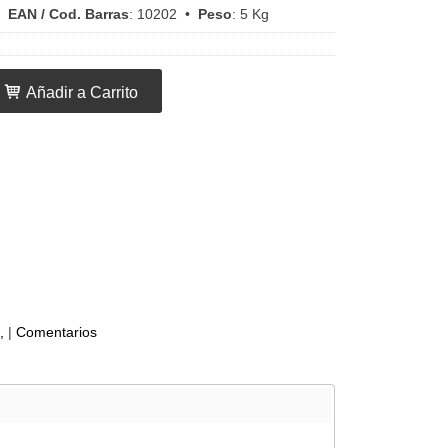
•
EAN / Cod. Barras
:
10202
•
Peso
:
5 Kg
Añadir a Carrito
,
|
Comentarios