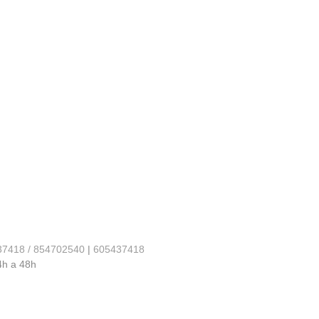
37418 / 854702540
|
605437418
4h a 48h