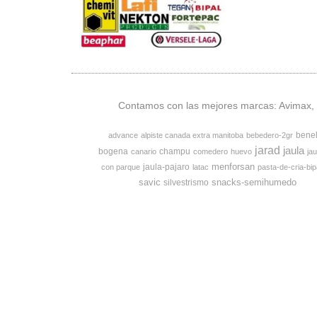
Contamos con las mejores marcas: Avimax, v
bene
advance
alpiste canada extra manitoba
bebedero-2gr
jarad
jaula
bogena
champu
canario
comedero
huevo
jau
menforsan
jaula-pajaro
con parque
latac
pasta-de-cria-bip
savic
snacks-semihumedo
silvestrismo