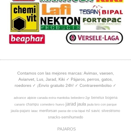
Contamos con las mejores marcas: Avimax, vaesen,
Avianvet, Lus, Jarad, Kiki ✓ Pájaros, perros, gatos,
roedores ✓ ¡Envío gratuito 24h! ✓ Contrareembolso ✓
benelux
bogena
advance
alpiste canada extra manitoba
bebedero-2gr
jarad
jaula
champu
canario
comedero
huevo
jaula loro con parque
menforsan
rsl
savic
jaula-pajaro
silvestrismo
latac
pasta-de-cria-bipal
snacks-semihumedo
PAJAROS