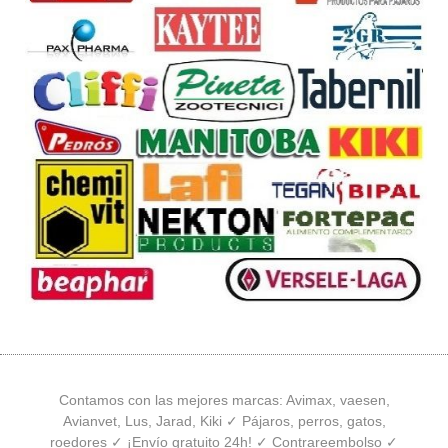
Contamos con las mejores marcas: Avimax, vaesen,
Avianvet, Lus, Jarad, Kiki ✓ Pájaros, perros, gatos,
roedores ✓ ¡Envío gratuito 24h! ✓ Contrareembolso ✓