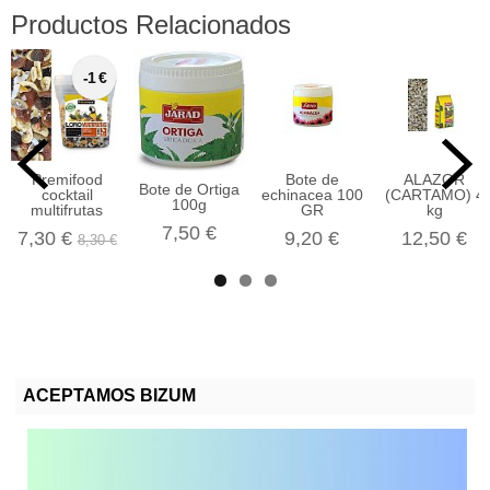
Productos Relacionados
-1 €
Premifood
Bote de
ALAZOR
Bote de Ortiga
cocktail
echinacea 100
(CARTAMO) 4
100g
multifrutas
GR
kg
7,50 €
7,30 €
9,20 €
12,50 €
8,30 €
ACEPTAMOS BIZUM