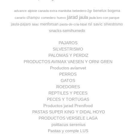
benelux
bogena
advance
alpiste canada extra manitoba
bebedero-2gr
jarad
jaula
champu
canario
comedero
huevo
jaula loro con parque
menforsan
rsl
savic
jaula-pajaro
silvestrismo
latac
pasta-de-cria-bipal
snacks-semihumedo
PAJAROS
SILVESTRISMO
PALOMAS Y PERDIZ
PRODUCTOS AVIMAX VAESEN Y ORNI GREN
Productos avianvet
PERROS
GATOS
ROEDORES
REPTILES Y PECES
PECES Y TORTUGAS
Productos jarad Prenifood
PASTAS SUPER KING Y DIDAL HOYO
PRODUCTOS VERSELE LAGA
psittacus serenius
Pastas y comple LUS