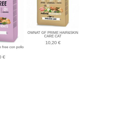
ADVANCE young e
6,70 
OWNAT GF PRIME HAIR&SKIN
CARE CAT
10,20 €
 free con pollo
0 €