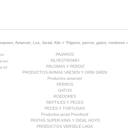
aesen, Avianvet, Lus, Jarad, Kiki ✓ Pájaros, perros, gatos, roedores
PAJAROS
lux
SILVESTRISMO
la loro
PALOMAS Y PERDIZ
rsl
al
PRODUCTOS AVIMAX VAESEN Y ORNI GREN
Productos avianvet
PERROS
GATOS
ROEDORES
REPTILES Y PECES
PECES Y TORTUGAS
Productos jarad Prenifood
PASTAS SUPER KING Y DIDAL HOYO
PRODUCTOS VERSELE LAGA