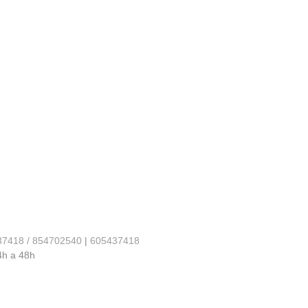
37418 / 854702540
|
605437418
4h a 48h