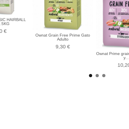
IC HAIRBALL
1.5KG
0 €
Ownat Grain Free Prime Gato
Adulto
9,30 €
Ownat Prime grain
y...
10,2