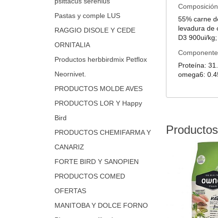
psittacus serenius
Composición
Pastas y comple LUS
55% carne de
levadura de c
RAGGIO DISOLE Y CEDE
D3 900ui/kg;
ORNITALIA
Componentes 
Productos herbbirdmix Petflox
Proteína: 31
Neornivet.
omega6: 0.4
PRODUCTOS MOLDE AVES
PRODUCTOS LOR Y Happy
Bird
Productos
PRODUCTOS CHEMIFARMA Y
CANARIZ
FORTE BIRD Y SANOPIEN
PRODUCTOS COMED
OFERTAS
MANITOBA Y DOLCE FORNO