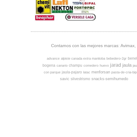
Contamos con las mejores marcas: Avimax, v
bene
advance
alpiste canada extra manitoba
bebedero-2gr
jarad
jaula
bogena
champu
canario
comedero
huevo
jau
menforsan
jaula-pajaro
con parque
latac
pasta-de-cria-bip
savic
snacks-semihumedo
silvestrismo