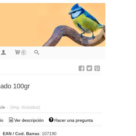
0
ado 100gr
ble
-
(Imp. Incluidos)
ío
Ver descripción
Hacer una pregunta
•
EAN / Cod. Barras
:
107190