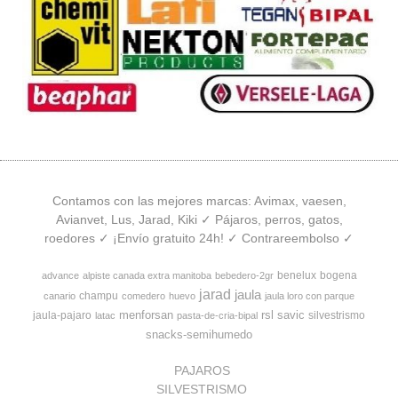
Contamos con las mejores marcas: Avimax, vaesen,
Avianvet, Lus, Jarad, Kiki ✓ Pájaros, perros, gatos,
roedores ✓ ¡Envío gratuito 24h! ✓ Contrareembolso ✓
benelux
bogena
advance
alpiste canada extra manitoba
bebedero-2gr
jarad
jaula
champu
canario
comedero
huevo
jaula loro con parque
menforsan
rsl
savic
jaula-pajaro
silvestrismo
latac
pasta-de-cria-bipal
snacks-semihumedo
PAJAROS
SILVESTRISMO