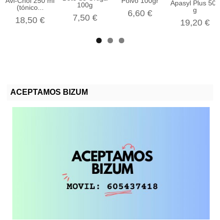
Avi-Chol 250 ml
Polvo 100gr
Apasyl Plus 500
100g
(tónico...
g
6,60 €
7,50 €
18,50 €
19,20 €
ACEPTAMOS BIZUM