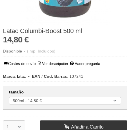
Latac Columbi-Boost 500 ml
14,80 €
Disponible
-
(Imp. Incluidos)
Costes de envío
Ver descripción
Hacer pregunta
Marca
:
latac
•
EAN / Cod. Barras
:
107241
tamaño
Añadir a Carrito