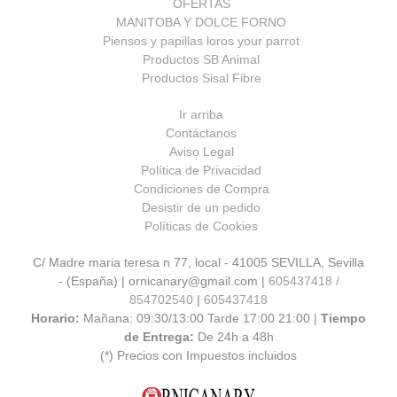
OFERTAS
MANITOBA Y DOLCE FORNO
Piensos y papillas loros your parrot
Productos SB Animal
Productos Sisal Fibre
Ir arriba
Contáctanos
Aviso Legal
Política de Privacidad
Condiciones de Compra
Desistir de un pedido
Políticas de Cookies
C/ Madre maria teresa n 77, local - 41005 SEVILLA, Sevilla
- (España) | ornicanary@gmail.com |
605437418 /
854702540
|
605437418
Horario:
Mañana: 09:30/13:00 Tarde 17:00 21:00 |
Tiempo
de Entrega:
De 24h a 48h
(*) Precios con Impuestos incluidos