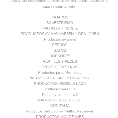
menforsan
rsl
savic
jaula-pajaro
silvestrismo
latac
pasta-de-cria-bipal
snacks-semihumedo
PAJAROS
SILVESTRISMO
PALOMAS Y PERDIZ
PRODUCTOS AVIMAX VAESEN Y ORNI GREN
Productos avianvet
PERROS
GATOS
ROEDORES
REPTILES Y PECES
PECES Y TORTUGAS
Productos jarad Prenifood
PASTAS SUPER KING Y DIDAL HOYO
PRODUCTOS VERSELE LAGA
psittacus serenius
Pastas y comple LUS
RAGGIO DISOLE Y CEDE
ORNITALIA
Productos herbbirdmix Petflox Neornivet.
PRODUCTOS MOLDE AVES