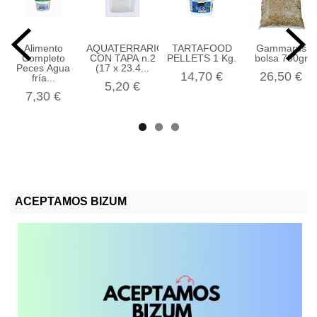
Alimento
AQUATERRARIO
TARTAFOOD
Gammarus
Completo
CON TAPA n.2
PELLETS 1 Kg.
bolsa 700gr
Peces Agua
(17 x 23.4...
14,70 €
26,50 €
fría...
5,20 €
7,30 €
ACEPTAMOS BIZUM