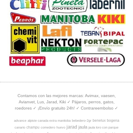
Contamos con las mejores marcas: Avimax, vaesen,
Avianvet, Lus, Jarad, Kiki ✓ Pájaros, perros, gatos,
roedores ✓ ¡Envío gratuito 24h! ✓ Contrareembolso ✓
benelux
bogena
advance
alpiste canada extra manitoba
bebedero-2gr
jarad
jaula
champu
canario
comedero
huevo
jaula loro con parque