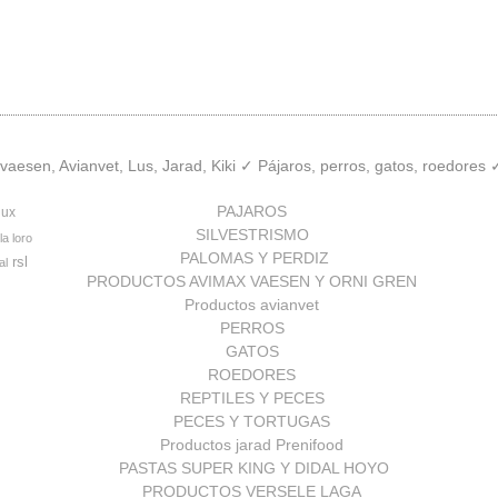
aesen, Avianvet, Lus, Jarad, Kiki ✓ Pájaros, perros, gatos, roedores
PAJAROS
lux
SILVESTRISMO
la loro
PALOMAS Y PERDIZ
rsl
al
PRODUCTOS AVIMAX VAESEN Y ORNI GREN
Productos avianvet
PERROS
GATOS
ROEDORES
REPTILES Y PECES
PECES Y TORTUGAS
Productos jarad Prenifood
PASTAS SUPER KING Y DIDAL HOYO
PRODUCTOS VERSELE LAGA