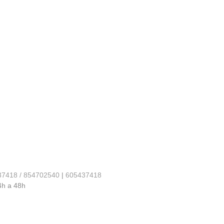
37418 / 854702540
|
605437418
4h a 48h