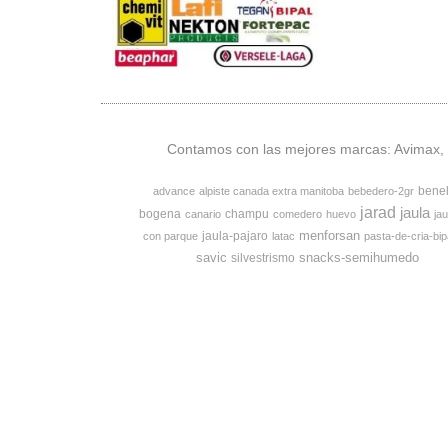
Contamos con las mejores marcas: Avimax, v
bene
advance
alpiste canada extra manitoba
bebedero-2gr
jarad
jaula
bogena
champu
canario
comedero
huevo
jau
menforsan
jaula-pajaro
con parque
latac
pasta-de-cria-bip
savic
snacks-semihumedo
silvestrismo