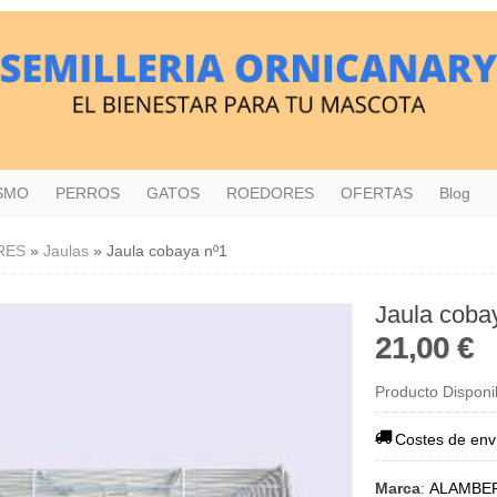
ISMO
PERROS
GATOS
ROEDORES
OFERTAS
Blog
RES
»
Jaulas
»
Jaula cobaya nº1
Jaula coba
21,00 €
Producto Disponi
Costes de env
Marca
:
ALAMBE