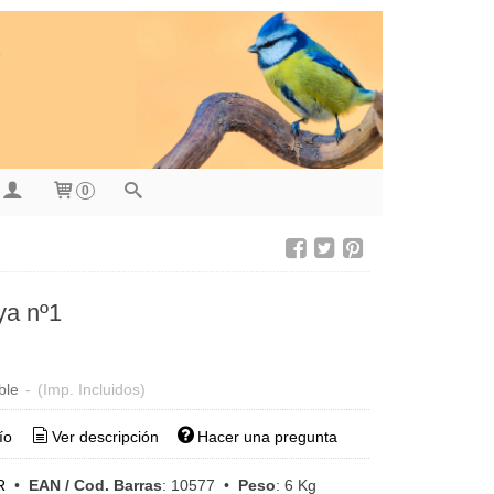
0
ya nº1
ble
-
(Imp. Incluidos)
ío
Ver descripción
Hacer una pregunta
R
•
EAN / Cod. Barras
:
10577
•
Peso
:
6 Kg