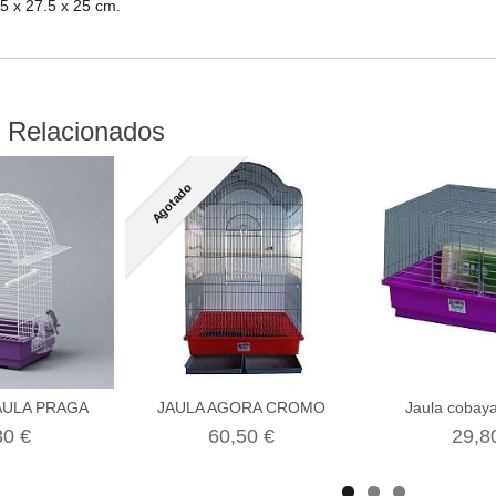
5 x 27.5 x 25 cm.
 Relacionados
Agotado
AULA PRAGA
JAULA AGORA CROMO
Jaula cobay
30 €
60,50 €
29,8