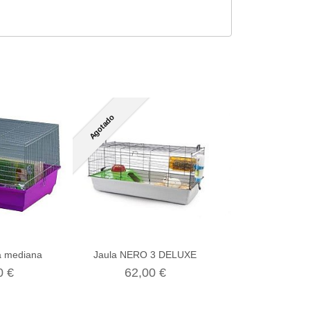
Agotado
a mediana
Jaula NERO 3 DELUXE
Jaula CHICHI 2
CHINCHI
0 €
62,00 €
185,95