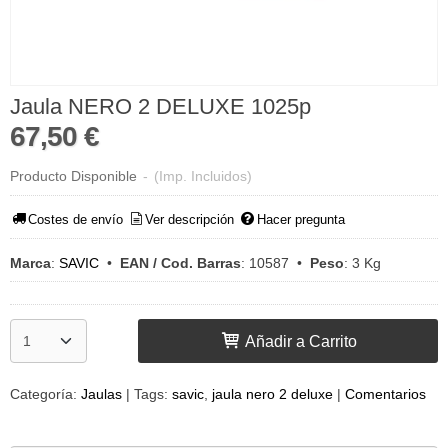
Jaula NERO 2 DELUXE 1025p
67,50 €
Producto Disponible
-
(Imp. Incluidos)
Costes de envío
Ver descripción
Hacer pregunta
Marca
:
SAVIC
•
EAN / Cod. Barras
:
10587
•
Peso
:
3 Kg
Añadir a Carrito
Categoría:
Jaulas
|
Tags:
savic
jaula nero 2 deluxe
|
Comentarios