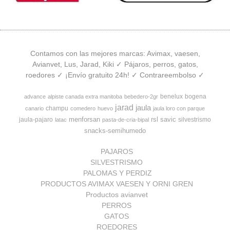
Contamos con las mejores marcas: Avimax, vaesen,
Avianvet, Lus, Jarad, Kiki ✓ Pájaros, perros, gatos,
roedores ✓ ¡Envío gratuito 24h! ✓ Contrareembolso ✓
benelux
bogena
advance
alpiste canada extra manitoba
bebedero-2gr
jarad
jaula
champu
canario
comedero
huevo
jaula loro con parque
menforsan
rsl
savic
jaula-pajaro
silvestrismo
latac
pasta-de-cria-bipal
snacks-semihumedo
PAJAROS
SILVESTRISMO
PALOMAS Y PERDIZ
PRODUCTOS AVIMAX VAESEN Y ORNI GREN
Productos avianvet
PERROS
GATOS
ROEDORES