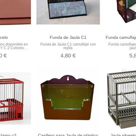
celo
Funda de Jaula C1
Funda camuflaj
ico disponible en
Funda de Jaula C1 camuflaje con
Funda camuflaje
Y C-2 Colores:...
rejilla
jau
0 €
4,80 €
5,
clamo c2
Casillero para Jaula de plástico
Jaula silvest