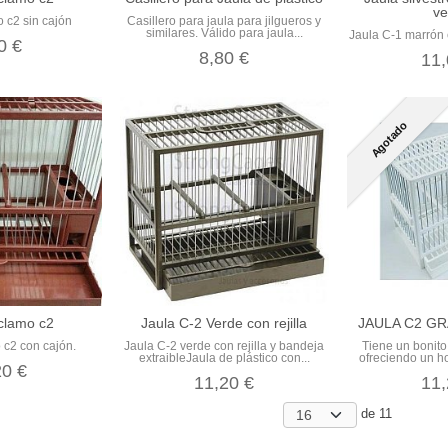
ve
 c2 sin cajón
Casillero para jaula para jilgueros y
similares. Válido para jaula...
Jaula C-1 marrón 
0 €
8,80 €
11,
Agotado
clamo c2
Jaula C-2 Verde con rejilla
JAULA C2 G
 c2 con cajón.
Jaula C-2 verde con rejilla y bandeja
Tiene un bonito
extraibleJaula de plástico con...
ofreciendo un h
20 €
11,20 €
11,
de 11