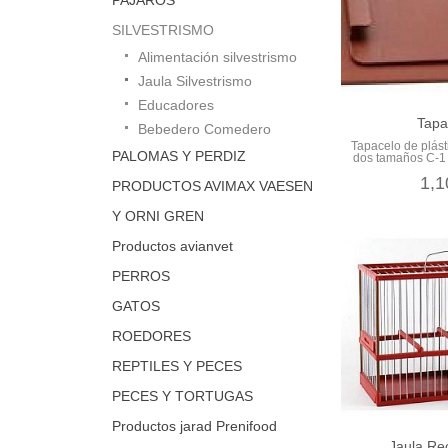
SILVESTRISMO
Alimentación silvestrismo
Jaula Silvestrismo
Educadores
Tapa
Bebedero Comedero
Tapacelo de plást
PALOMAS Y PERDIZ
dos tamaños C-1 
1,1
PRODUCTOS AVIMAX VAESEN
Y ORNI GREN
Productos avianvet
PERROS
GATOS
ROEDORES
REPTILES Y PECES
PECES Y TORTUGAS
Productos jarad Prenifood
Jaula Re