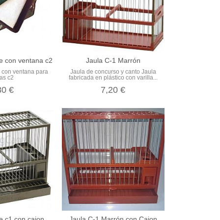
e con ventana c2
Jaula C-1 Marrón
 con ventana para
Jaula de concurso y canto Jaula
las c2
fabricada en plástico con varilla...
80 €
7,20 €
re c1 con cajon
Jaula C-1 Marrón con Cajon