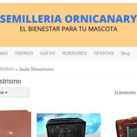
ISMO
PERROS
GATOS
ROEDORES
OFERTAS
Blog
TRISMO
»
Jaula Silvestrismo
estrismo
io
11 productos