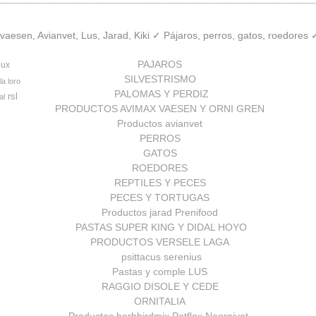
aesen, Avianvet, Lus, Jarad, Kiki ✓ Pájaros, perros, gatos, roedores
PAJAROS
lux
SILVESTRISMO
la loro
PALOMAS Y PERDIZ
rsl
al
PRODUCTOS AVIMAX VAESEN Y ORNI GREN
Productos avianvet
PERROS
GATOS
ROEDORES
REPTILES Y PECES
PECES Y TORTUGAS
Productos jarad Prenifood
PASTAS SUPER KING Y DIDAL HOYO
PRODUCTOS VERSELE LAGA
psittacus serenius
Pastas y comple LUS
RAGGIO DISOLE Y CEDE
ORNITALIA
Productos herbbirdmix Petflox Neornivet.