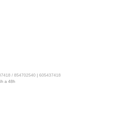
37418 / 854702540
|
605437418
4h a 48h