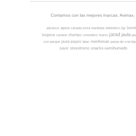
Contamos con las mejores marcas: Avimax, v
bene
advance
alpiste canada extra manitoba
bebedero-2gr
jarad
jaula
bogena
champu
canario
comedero
huevo
jau
menforsan
jaula-pajaro
con parque
latac
pasta-de-cria-bip
savic
snacks-semihumedo
silvestrismo