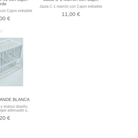
rde
Jaula C-1 marrón con Cajon extraible
con Cajon extraible
11,00 €
00 €
RANDE BLANCA
 y vistoso diseño,
ogar adecuado y...
20 €