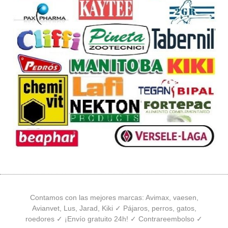
Contamos con las mejores marcas: Avimax, vaesen,
Avianvet, Lus, Jarad, Kiki ✓ Pájaros, perros, gatos,
roedores ✓ ¡Envío gratuito 24h! ✓ Contrareembolso ✓