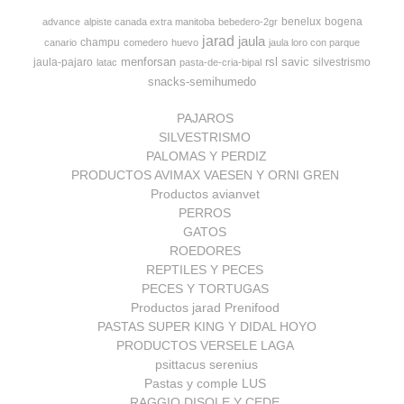
benelux
bogena
advance
alpiste canada extra manitoba
bebedero-2gr
jarad
jaula
champu
canario
comedero
huevo
jaula loro con parque
menforsan
rsl
savic
jaula-pajaro
silvestrismo
latac
pasta-de-cria-bipal
snacks-semihumedo
PAJAROS
SILVESTRISMO
PALOMAS Y PERDIZ
PRODUCTOS AVIMAX VAESEN Y ORNI GREN
Productos avianvet
PERROS
GATOS
ROEDORES
REPTILES Y PECES
PECES Y TORTUGAS
Productos jarad Prenifood
PASTAS SUPER KING Y DIDAL HOYO
PRODUCTOS VERSELE LAGA
psittacus serenius
Pastas y comple LUS
RAGGIO DISOLE Y CEDE