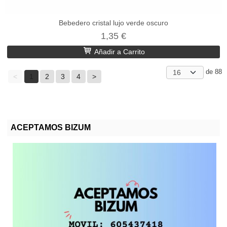
Bebedero cristal lujo verde oscuro
1,35 €
Añadir a Carrito
de 88
<
1
2
3
4
>
ACEPTAMOS BIZUM