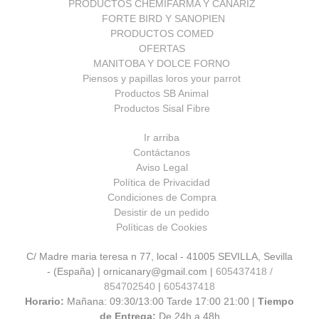
PRODUCTOS CHEMIFARMA Y CANARIZ
FORTE BIRD Y SANOPIEN
PRODUCTOS COMED
OFERTAS
MANITOBA Y DOLCE FORNO
Piensos y papillas loros your parrot
Productos SB Animal
Productos Sisal Fibre
Ir arriba
Contáctanos
Aviso Legal
Política de Privacidad
Condiciones de Compra
Desistir de un pedido
Políticas de Cookies
C/ Madre maria teresa n 77, local - 41005 SEVILLA, Sevilla
- (España) | ornicanary@gmail.com |
605437418 /
854702540
|
605437418
Horario:
Mañana: 09:30/13:00 Tarde 17:00 21:00 |
Tiempo
de Entrega:
De 24h a 48h