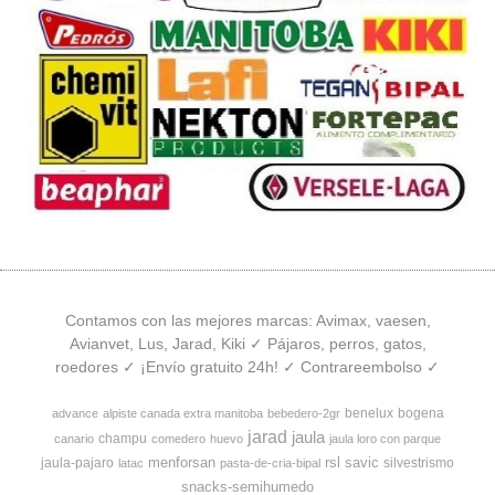
Contamos con las mejores marcas: Avimax, vaesen,
Avianvet, Lus, Jarad, Kiki ✓ Pájaros, perros, gatos,
roedores ✓ ¡Envío gratuito 24h! ✓ Contrareembolso ✓
benelux
bogena
advance
alpiste canada extra manitoba
bebedero-2gr
jarad
jaula
champu
canario
comedero
huevo
jaula loro con parque
menforsan
rsl
savic
jaula-pajaro
silvestrismo
latac
pasta-de-cria-bipal
snacks-semihumedo