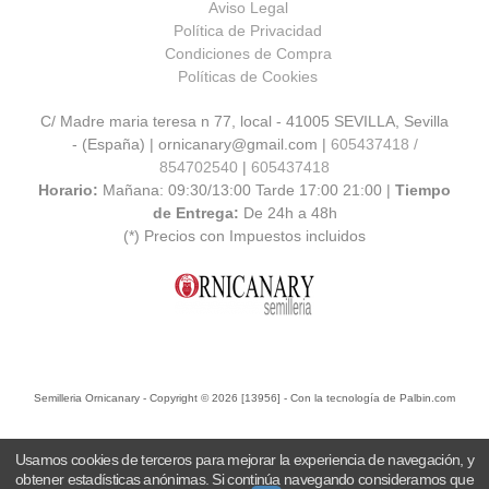
Aviso Legal
Política de Privacidad
Condiciones de Compra
Políticas de Cookies
C/ Madre maria teresa n 77, local - 41005 SEVILLA, Sevilla
- (España) | ornicanary@gmail.com |
605437418 /
854702540
|
605437418
Horario:
Mañana: 09:30/13:00 Tarde 17:00 21:00 |
Tiempo
de Entrega:
De 24h a 48h
(*) Precios con Impuestos incluidos
Semilleria Ornicanary
- Copyright © 2026 [13956] - Con la tecnología de Palbin.com
Usamos cookies de terceros para mejorar la experiencia de navegación, y
obtener estadísticas anónimas. Si continúa navegando consideramos que