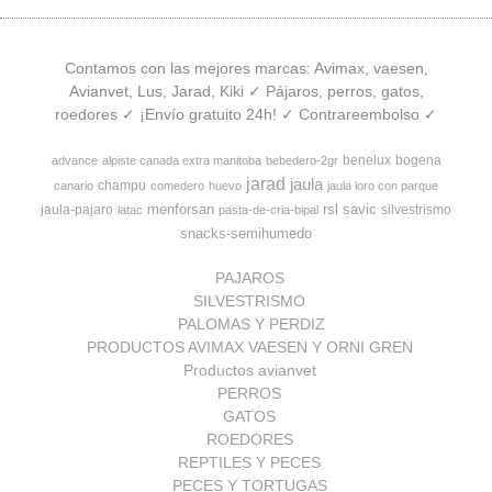
Contamos con las mejores marcas: Avimax, vaesen,
Avianvet, Lus, Jarad, Kiki ✓ Pájaros, perros, gatos,
roedores ✓ ¡Envío gratuito 24h! ✓ Contrareembolso ✓
benelux
bogena
advance
alpiste canada extra manitoba
bebedero-2gr
jarad
jaula
champu
canario
comedero
huevo
jaula loro con parque
menforsan
rsl
savic
jaula-pajaro
silvestrismo
latac
pasta-de-cria-bipal
snacks-semihumedo
PAJAROS
SILVESTRISMO
PALOMAS Y PERDIZ
PRODUCTOS AVIMAX VAESEN Y ORNI GREN
Productos avianvet
PERROS
GATOS
ROEDORES
REPTILES Y PECES
PECES Y TORTUGAS