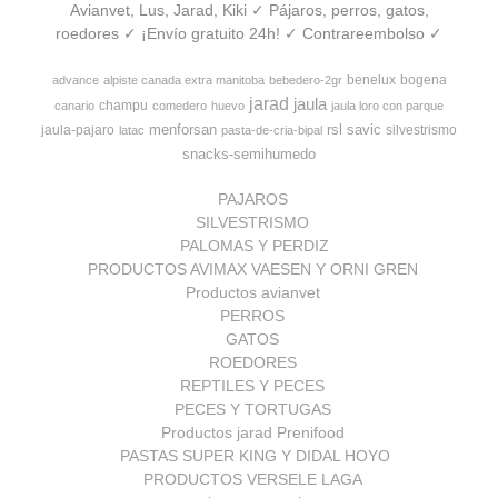
Avianvet, Lus, Jarad, Kiki ✓ Pájaros, perros, gatos,
roedores ✓ ¡Envío gratuito 24h! ✓ Contrareembolso ✓
benelux
bogena
advance
alpiste canada extra manitoba
bebedero-2gr
jarad
jaula
champu
canario
comedero
huevo
jaula loro con parque
menforsan
rsl
savic
jaula-pajaro
silvestrismo
latac
pasta-de-cria-bipal
snacks-semihumedo
PAJAROS
SILVESTRISMO
PALOMAS Y PERDIZ
PRODUCTOS AVIMAX VAESEN Y ORNI GREN
Productos avianvet
PERROS
GATOS
ROEDORES
REPTILES Y PECES
PECES Y TORTUGAS
Productos jarad Prenifood
PASTAS SUPER KING Y DIDAL HOYO
PRODUCTOS VERSELE LAGA