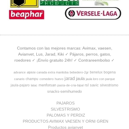
Contamos con las mejores marcas: Avimax, vaesen,
Avianvet, Lus, Jarad, Kiki ✓ Pájaros, perros, gatos,
roedores ✓ ¡Envío gratuito 24h! ✓ Contrareembolso ✓
benelux
bogena
advance
alpiste canada extra manitoba
bebedero-2gr
jarad
jaula
champu
canario
comedero
huevo
jaula loro con parque
menforsan
rsl
savic
jaula-pajaro
silvestrismo
latac
pasta-de-cria-bipal
snacks-semihumedo
PAJAROS
SILVESTRISMO
PALOMAS Y PERDIZ
PRODUCTOS AVIMAX VAESEN Y ORNI GREN
Productos avianvet