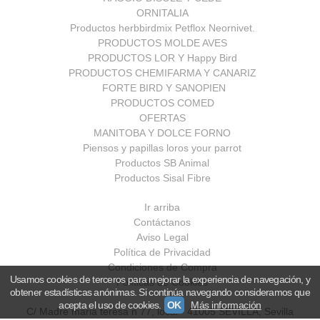
ORNITALIA
Productos herbbirdmix Petflox Neornivet.
PRODUCTOS MOLDE AVES
PRODUCTOS LOR Y Happy Bird
PRODUCTOS CHEMIFARMA Y CANARIZ
FORTE BIRD Y SANOPIEN
PRODUCTOS COMED
OFERTAS
MANITOBA Y DOLCE FORNO
Piensos y papillas loros your parrot
Productos SB Animal
Productos Sisal Fibre
Ir arriba
Contáctanos
Aviso Legal
Política de Privacidad
Condiciones de Compra
Usamos cookies de terceros para mejorar la experiencia de navegación, y
Políticas de Cookies
obtener estadísticas anónimas. Si continúa navegando consideramos que
acepta el uso de cookies.
OK
Más información
C/ Madre maria teresa n 77, local - 41005 SEVILLA, Sevilla