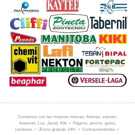
Contamos con las mejores marcas: Avimax, vaesen,
Avianvet, Lus, Jarad, Kiki ✓ Pájaros, perros, gatos,
roedores ✓ ¡Envío gratuito 24h! ✓ Contrareembolso ✓