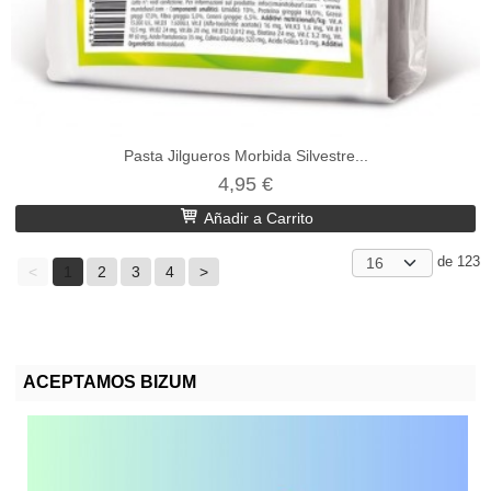
Pasta Jilgueros Morbida Silvestre...
4,95 €
Añadir a Carrito
de 123
<
1
2
3
4
>
ACEPTAMOS BIZUM