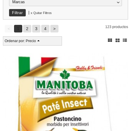
Marcas
|
x Quitar Filtros
123 productos
<
1
2
3
4
>
Ordenar por:
Precio