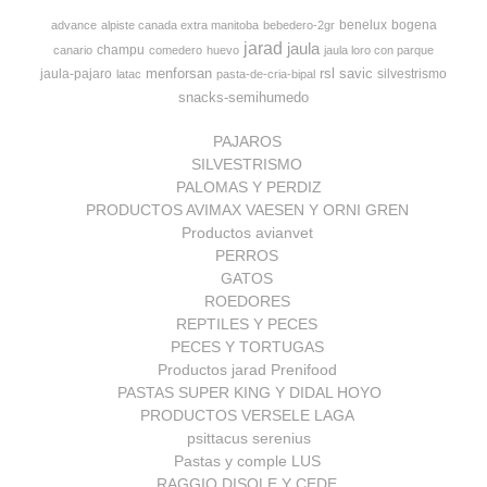
benelux
bogena
advance
alpiste canada extra manitoba
bebedero-2gr
jarad
jaula
champu
canario
comedero
huevo
jaula loro con parque
menforsan
rsl
savic
jaula-pajaro
silvestrismo
latac
pasta-de-cria-bipal
snacks-semihumedo
PAJAROS
SILVESTRISMO
PALOMAS Y PERDIZ
PRODUCTOS AVIMAX VAESEN Y ORNI GREN
Productos avianvet
PERROS
GATOS
ROEDORES
REPTILES Y PECES
PECES Y TORTUGAS
Productos jarad Prenifood
PASTAS SUPER KING Y DIDAL HOYO
PRODUCTOS VERSELE LAGA
psittacus serenius
Pastas y comple LUS
RAGGIO DISOLE Y CEDE