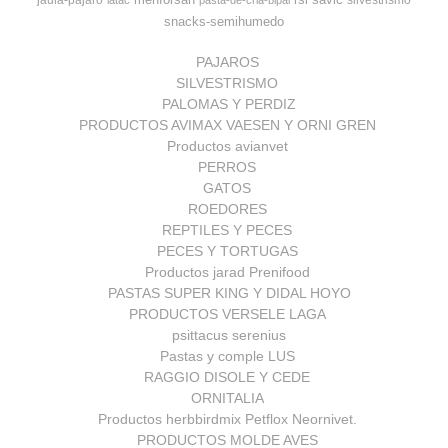
jaula-pajaro
silvestrismo
latac
pasta-de-cria-bipal
snacks-semihumedo
PAJAROS
SILVESTRISMO
PALOMAS Y PERDIZ
PRODUCTOS AVIMAX VAESEN Y ORNI GREN
Productos avianvet
PERROS
GATOS
ROEDORES
REPTILES Y PECES
PECES Y TORTUGAS
Productos jarad Prenifood
PASTAS SUPER KING Y DIDAL HOYO
PRODUCTOS VERSELE LAGA
psittacus serenius
Pastas y comple LUS
RAGGIO DISOLE Y CEDE
ORNITALIA
Productos herbbirdmix Petflox Neornivet.
PRODUCTOS MOLDE AVES