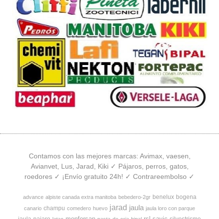
Contamos con las mejores marcas: Avimax, vaesen,
Avianvet, Lus, Jarad, Kiki ✓ Pájaros, perros, gatos,
roedores ✓ ¡Envío gratuito 24h! ✓ Contrareembolso ✓
benelux
bogena
advance
alpiste canada extra manitoba
bebedero-2gr
jarad
jaula
champu
canario
comedero
huevo
jaula loro con parque
menforsan
rsl
savic