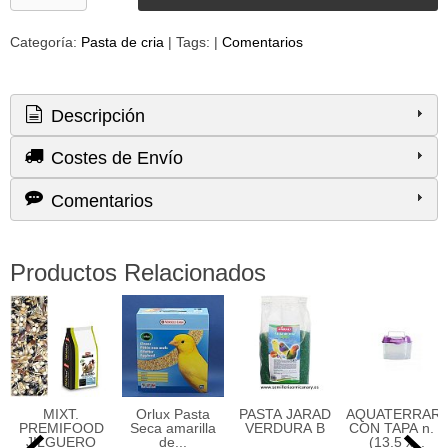
Categoría:
Pasta de cria
|
Tags:
|
Comentarios
Descripción
Costes de Envío
Comentarios
Productos Relacionados
MIXT.
Orlux Pasta
PASTA JARAD
AQUATERRARI
PREMIFOOD
Seca amarilla
VERDURA B
CON TAPA n. 1
JILGUERO
de...
(13.5 x...