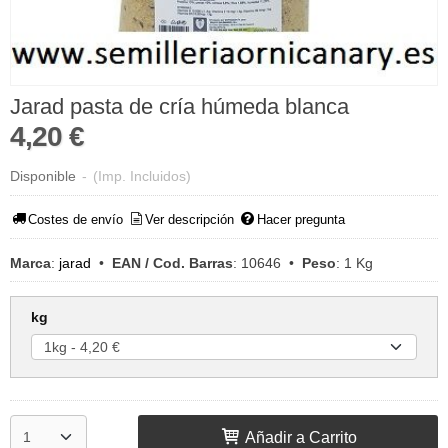
Jarad pasta de cría húmeda blanca
4,20 €
Disponible
-
(Imp. Incluidos)
Costes de envío
Ver descripción
Hacer pregunta
Marca
:
jarad
•
EAN / Cod. Barras
:
10646
•
Peso
:
1 Kg
kg
Añadir a Carrito