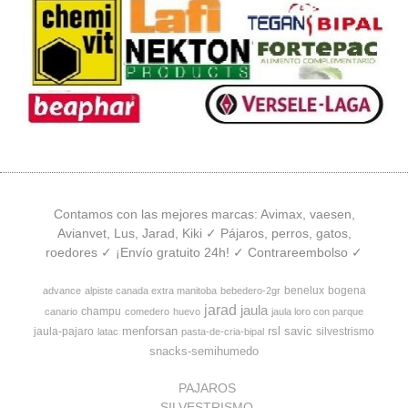
Contamos con las mejores marcas: Avimax, vaesen,
Avianvet, Lus, Jarad, Kiki ✓ Pájaros, perros, gatos,
roedores ✓ ¡Envío gratuito 24h! ✓ Contrareembolso ✓
benelux
bogena
advance
alpiste canada extra manitoba
bebedero-2gr
jarad
jaula
champu
canario
comedero
huevo
jaula loro con parque
menforsan
rsl
savic
jaula-pajaro
silvestrismo
latac
pasta-de-cria-bipal
snacks-semihumedo
PAJAROS
SILVESTRISMO