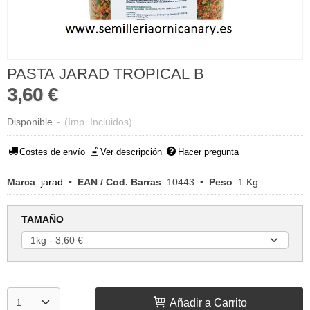
PASTA JARAD TROPICAL B
3,60 €
Disponible
-
(Imp. Incluidos)
Costes de envío
Ver descripción
Hacer pregunta
Marca
:
jarad
•
EAN / Cod. Barras
:
10443
•
Peso
:
1 Kg
TAMAÑO
Añadir a Carrito