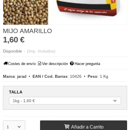
MIJO AMARILLO
1,60 €
Disponible
-
(Imp. Incluidos)
Costes de envío
Ver descripción
Hacer pregunta
Marca
:
jarad
•
EAN / Cod. Barras
:
10426
•
Peso
:
1 Kg
TALLA
Añadir a Carrito