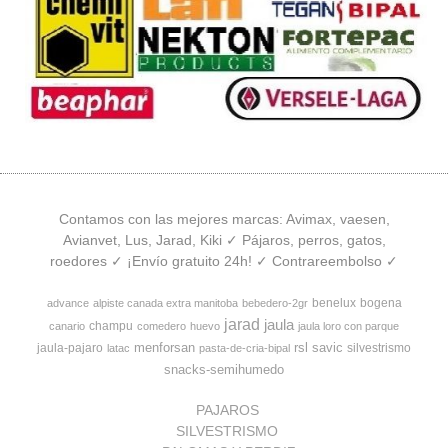
Contamos con las mejores marcas: Avimax, vaesen,
Avianvet, Lus, Jarad, Kiki ✓ Pájaros, perros, gatos,
roedores ✓ ¡Envío gratuito 24h! ✓ Contrareembolso ✓
benelux
bogena
advance
alpiste canada extra manitoba
bebedero-2gr
jarad
jaula
champu
canario
comedero
huevo
jaula loro con parque
menforsan
rsl
savic
jaula-pajaro
silvestrismo
latac
pasta-de-cria-bipal
snacks-semihumedo
PAJAROS
SILVESTRISMO