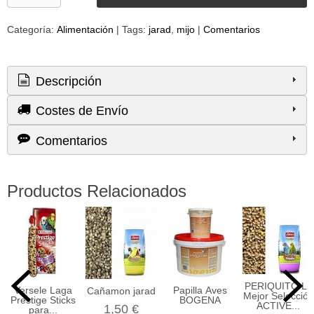
Categoría:
Alimentación
|
Tags:
jarad
mijo
|
Comentarios
Descripción
Costes de Envío
Comentarios
Productos Relacionados
PERIQUITO La
Versele Laga
Papilla Aves
Cañamon jarad
Mejor Selección
Prestige Sticks
BOGENA
ACTIVE...
1,50 €
para...