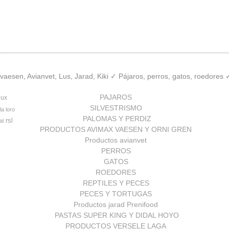
aesen, Avianvet, Lus, Jarad, Kiki ✓ Pájaros, perros, gatos, roedores
PAJAROS
lux
SILVESTRISMO
la loro
PALOMAS Y PERDIZ
rsl
al
PRODUCTOS AVIMAX VAESEN Y ORNI GREN
Productos avianvet
PERROS
GATOS
ROEDORES
REPTILES Y PECES
PECES Y TORTUGAS
Productos jarad Prenifood
PASTAS SUPER KING Y DIDAL HOYO
PRODUCTOS VERSELE LAGA