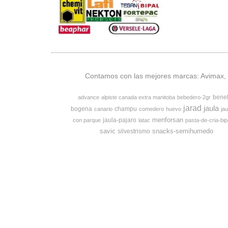
Contamos con las mejores marcas: Avimax, v
bene
advance
alpiste canada extra manitoba
bebedero-2gr
jarad
jaula
bogena
champu
canario
comedero
huevo
jau
menforsan
jaula-pajaro
con parque
latac
pasta-de-cria-bip
savic
snacks-semihumedo
silvestrismo