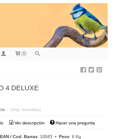
0
RO 4 DELUXE
€
ble
-
(Imp. Incluidos)
ío
Ver descripción
Hacer una pregunta
EAN / Cod. Barras
:
10583
•
Peso
:
6 Kg