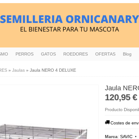
ISMO
PERROS
GATOS
ROEDORES
OFERTAS
Blog
RES
»
Jaulas
»
Jaula NERO 4 DELUXE
Jaula NE
120,95 
Producto Disponi
Costes de env
Marca
:
SAVIC
•