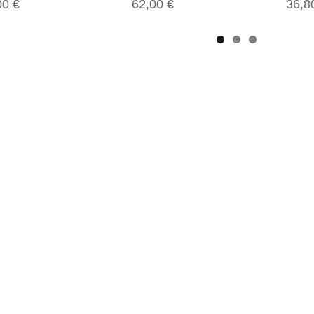
00 €
62,00 €
36,8