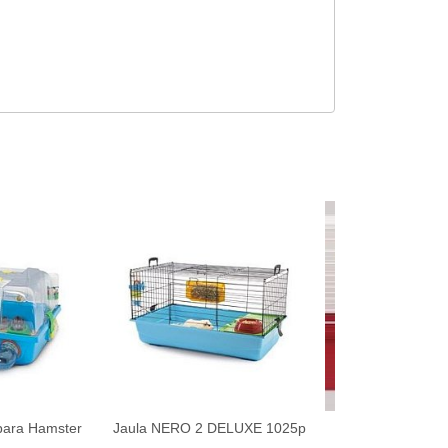
para Hamster
Jaula NERO 2 DELUXE 1025p
Jaula para Cobaya
1044