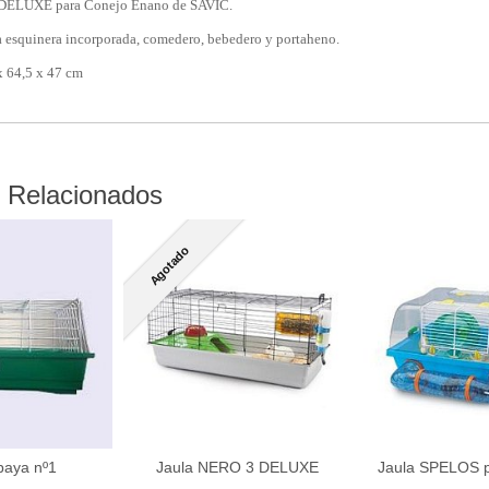
DELUXE para Conejo Enano de SAVIC.
a esquinera incorporada, comedero, bebedero y portaheno.
 64,5 x 47 cm
 Relacionados
Agotado
baya nº1
Jaula NERO 3 DELUXE
Jaula SPELOS 