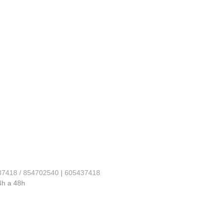
37418 / 854702540
|
605437418
4h a 48h