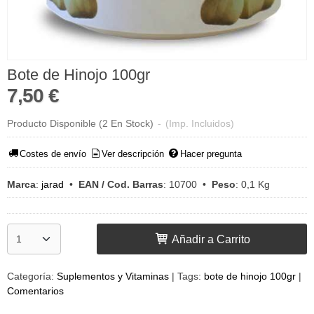
Bote de Hinojo 100gr
7,50 €
Producto Disponible
(2 En Stock)
-
(Imp. Incluidos)
Costes de envío
Ver descripción
Hacer pregunta
Marca
:
jarad
•
EAN / Cod. Barras
:
10700
•
Peso
:
0,1 Kg
Añadir a Carrito
Categoría:
Suplementos y Vitaminas
|
Tags:
bote de hinojo 100gr
|
Comentarios