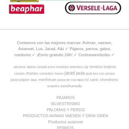
Contamos con las mejores marcas: Avimax, vaesen,
Avianvet, Lus, Jarad, Kiki ✓ Pájaros, perros, gatos,
roedores ✓ ¡Envío gratuito 24h! ✓ Contrareembolso ✓
benelux
bogena
advance
alpiste canada extra manitoba
bebedero-2gr
jarad
jaula
champu
canario
comedero
huevo
jaula loro con parque
menforsan
rsl
savic
jaula-pajaro
silvestrismo
latac
pasta-de-cria-bipal
snacks-semihumedo
PAJAROS
SILVESTRISMO
PALOMAS Y PERDIZ
PRODUCTOS AVIMAX VAESEN Y ORNI GREN
Productos avianvet
PERROS