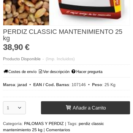
PERDIZ CLASSIC MANTENIMIENTO 25
kg
38,90 €
Producto Disponible
-
(Imp. Incluidos)
Costes de envío
Ver descripción
Hacer pregunta
Marca
:
jarad
•
EAN / Cod. Barras
:
107146
•
Peso
:
25 Kg
Añadir a Carrito
Categoría:
PALOMAS Y PERDIZ
|
Tags:
perdiz classic
mantenimiento 25 kg
|
Comentarios