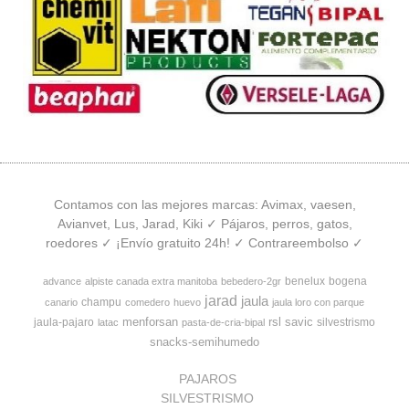
Contamos con las mejores marcas: Avimax, vaesen,
Avianvet, Lus, Jarad, Kiki ✓ Pájaros, perros, gatos,
roedores ✓ ¡Envío gratuito 24h! ✓ Contrareembolso ✓
benelux
bogena
advance
alpiste canada extra manitoba
bebedero-2gr
jarad
jaula
champu
canario
comedero
huevo
jaula loro con parque
menforsan
rsl
savic
jaula-pajaro
silvestrismo
latac
pasta-de-cria-bipal
snacks-semihumedo
PAJAROS
SILVESTRISMO