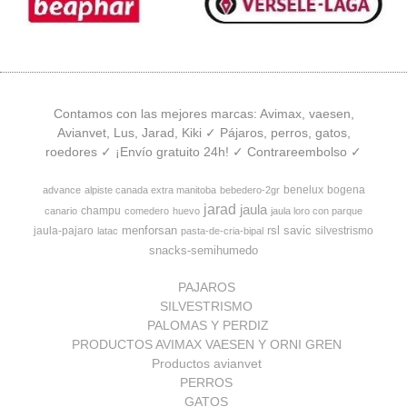
Contamos con las mejores marcas: Avimax, vaesen,
Avianvet, Lus, Jarad, Kiki ✓ Pájaros, perros, gatos,
roedores ✓ ¡Envío gratuito 24h! ✓ Contrareembolso ✓
benelux
bogena
advance
alpiste canada extra manitoba
bebedero-2gr
jarad
jaula
champu
canario
comedero
huevo
jaula loro con parque
menforsan
rsl
savic
jaula-pajaro
silvestrismo
latac
pasta-de-cria-bipal
snacks-semihumedo
PAJAROS
SILVESTRISMO
PALOMAS Y PERDIZ
PRODUCTOS AVIMAX VAESEN Y ORNI GREN
Productos avianvet
PERROS
GATOS