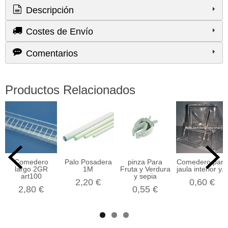
Descripción
Costes de Envío
Comentarios
Productos Relacionados
Comedero
Palo Posadera
pinza Para
Comedero para
largo 2GR
1M
Fruta y Verdura
jaula interior y...
art100
y sepia
2,20 €
0,60 €
2,80 €
0,55 €