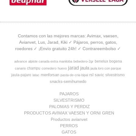
Contamos con las mejores marcas: Avimax, vaesen,
Avianvet, Lus, Jarad, Kiki ✓ Pájaros, perros, gatos,
roedores ✓ ¡Envío gratuito 24h! ✓ Contrareembolso ✓
benelux
bogena
advance
alpiste canada extra manitoba
bebedero-2gr
jarad
jaula
champu
canario
comedero
huevo
jaula loro con parque
menforsan
rsl
savic
jaula-pajaro
silvestrismo
latac
pasta-de-cria-bipal
snacks-semihumedo
PAJAROS
SILVESTRISMO
PALOMAS Y PERDIZ
PRODUCTOS AVIMAX VAESEN Y ORNI GREN
Productos avianvet
PERROS
GATOS