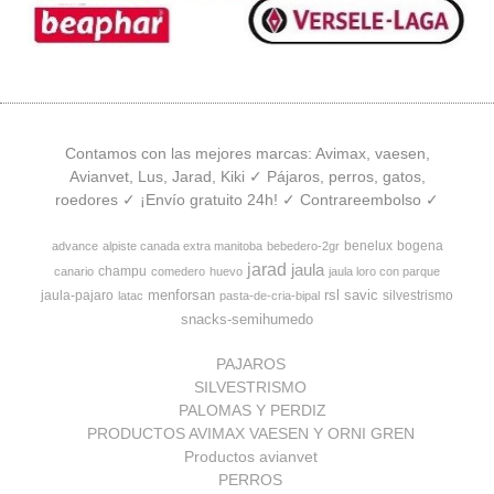
Contamos con las mejores marcas: Avimax, vaesen,
Avianvet, Lus, Jarad, Kiki ✓ Pájaros, perros, gatos,
roedores ✓ ¡Envío gratuito 24h! ✓ Contrareembolso ✓
benelux
bogena
advance
alpiste canada extra manitoba
bebedero-2gr
jarad
jaula
champu
canario
comedero
huevo
jaula loro con parque
menforsan
rsl
savic
jaula-pajaro
silvestrismo
latac
pasta-de-cria-bipal
snacks-semihumedo
PAJAROS
SILVESTRISMO
PALOMAS Y PERDIZ
PRODUCTOS AVIMAX VAESEN Y ORNI GREN
Productos avianvet
PERROS