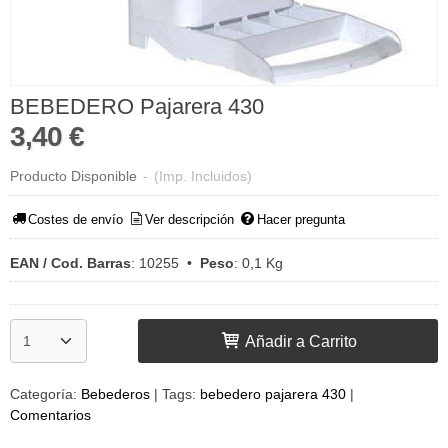
BEBEDERO Pajarera 430
3,40 €
Producto Disponible
-
(Imp. Incluidos)
Costes de envío
Ver descripción
Hacer pregunta
EAN / Cod. Barras
:
10255
•
Peso
:
0,1 Kg
Añadir a Carrito
Categoría:
Bebederos
|
Tags:
bebedero pajarera 430
|
Comentarios