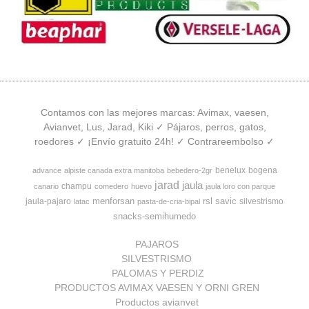
Contamos con las mejores marcas: Avimax, vaesen,
Avianvet, Lus, Jarad, Kiki ✓ Pájaros, perros, gatos,
roedores ✓ ¡Envío gratuito 24h! ✓ Contrareembolso ✓
benelux
bogena
advance
alpiste canada extra manitoba
bebedero-2gr
jarad
jaula
champu
canario
comedero
huevo
jaula loro con parque
menforsan
rsl
savic
jaula-pajaro
silvestrismo
latac
pasta-de-cria-bipal
snacks-semihumedo
PAJAROS
SILVESTRISMO
PALOMAS Y PERDIZ
PRODUCTOS AVIMAX VAESEN Y ORNI GREN
Productos avianvet