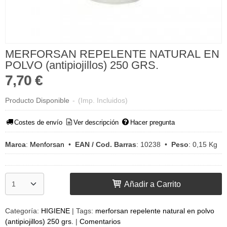
MERFORSAN REPELENTE NATURAL EN
POLVO (antipiojillos) 250 GRS.
7,70 €
Producto Disponible
-
(Imp. Incluidos)
Costes de envío
Ver descripción
Hacer pregunta
Marca
:
Menforsan
•
EAN / Cod. Barras
:
10238
•
Peso
:
0,15 Kg
Añadir a Carrito
Categoría:
HIGIENE
|
Tags:
merforsan repelente natural en polvo
(antipiojillos) 250 grs.
|
Comentarios