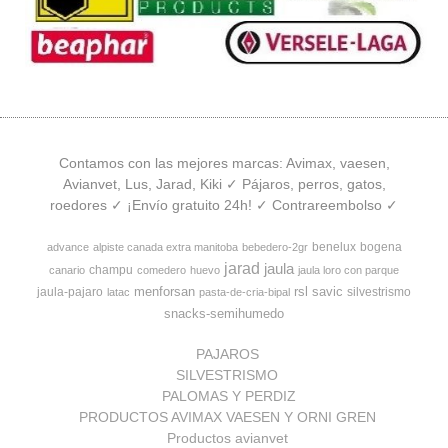
Contamos con las mejores marcas: Avimax, vaesen,
Avianvet, Lus, Jarad, Kiki ✓ Pájaros, perros, gatos,
roedores ✓ ¡Envío gratuito 24h! ✓ Contrareembolso ✓
benelux
bogena
advance
alpiste canada extra manitoba
bebedero-2gr
jarad
jaula
champu
canario
comedero
huevo
jaula loro con parque
menforsan
rsl
savic
jaula-pajaro
silvestrismo
latac
pasta-de-cria-bipal
snacks-semihumedo
PAJAROS
SILVESTRISMO
PALOMAS Y PERDIZ
PRODUCTOS AVIMAX VAESEN Y ORNI GREN
Productos avianvet