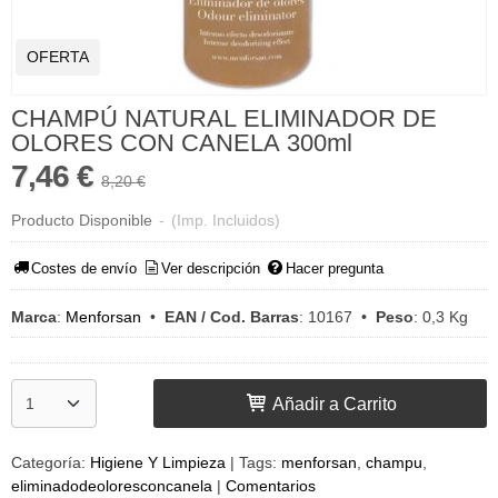
OFERTA
CHAMPÚ NATURAL ELIMINADOR DE
OLORES CON CANELA 300ml
7,46 €
8,20 €
Producto Disponible
-
(Imp. Incluidos)
Costes de envío
Ver descripción
Hacer pregunta
Marca
:
Menforsan
•
EAN / Cod. Barras
:
10167
•
Peso
:
0,3 Kg
Añadir a Carrito
Categoría:
Higiene Y Limpieza
|
Tags:
menforsan
champu
eliminadodeoloresconcanela
|
Comentarios