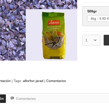
500gr
ntación
|
Tags:
alforfon jarad
|
Comentarios
ión
Comentarios