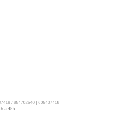
37418 / 854702540
|
605437418
4h a 48h