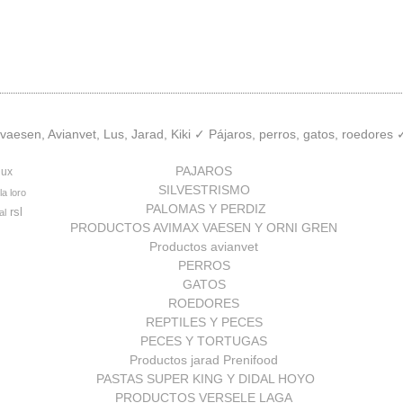
aesen, Avianvet, Lus, Jarad, Kiki ✓ Pájaros, perros, gatos, roedores
PAJAROS
lux
SILVESTRISMO
la loro
PALOMAS Y PERDIZ
rsl
al
PRODUCTOS AVIMAX VAESEN Y ORNI GREN
Productos avianvet
PERROS
GATOS
ROEDORES
REPTILES Y PECES
PECES Y TORTUGAS
Productos jarad Prenifood
PASTAS SUPER KING Y DIDAL HOYO
PRODUCTOS VERSELE LAGA