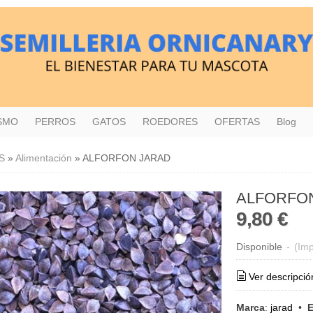
ISMO
PERROS
GATOS
ROEDORES
OFERTAS
Blog
S
»
Alimentación
»
ALFORFON JARAD
ALFORFO
9,80 €
Disponible
-
(Imp
Ver descripció
Marca
:
jarad
•
E