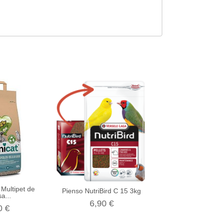
Multipet de
Palo Piedra Pom
Pienso NutriBird C 15 3kg
a...
4,00 
6,90 €
0 €