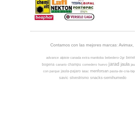
Contamos con las mejores marcas: Avimax, v
bene
advance
alpiste canada extra manitoba
bebedero-2gr
jarad
jaula
bogena
champu
canario
comedero
huevo
jau
menforsan
jaula-pajaro
con parque
latac
pasta-de-cria-bip
savic
snacks-semihumedo
silvestrismo