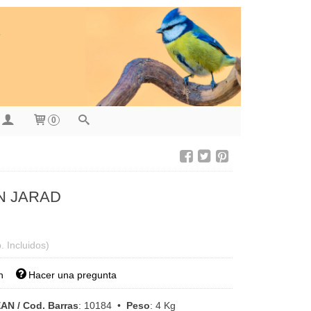
0
N JARAD
. Incluidos)
n
Hacer una pregunta
AN / Cod. Barras
:
10184
•
Peso
:
4 Kg