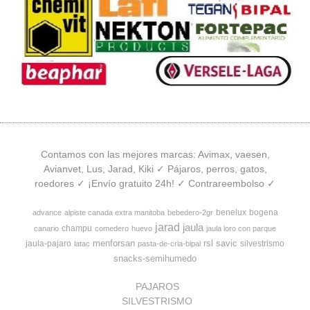
Contamos con las mejores marcas: Avimax, vaesen,
Avianvet, Lus, Jarad, Kiki ✓ Pájaros, perros, gatos,
roedores ✓ ¡Envío gratuito 24h! ✓ Contrareembolso ✓
benelux
bogena
advance
alpiste canada extra manitoba
bebedero-2gr
jarad
jaula
champu
canario
comedero
huevo
jaula loro con parque
menforsan
rsl
savic
jaula-pajaro
silvestrismo
latac
pasta-de-cria-bipal
snacks-semihumedo
PAJAROS
SILVESTRISMO