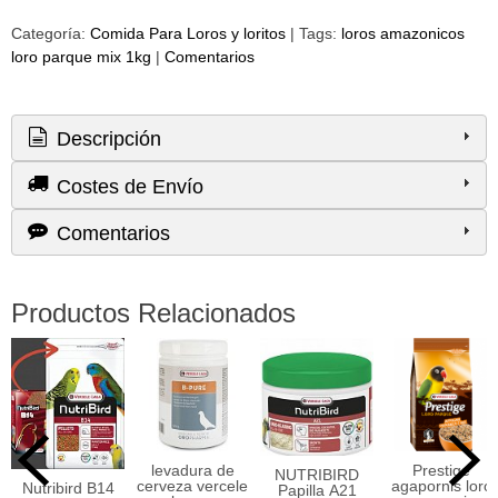
Categoría:
Comida Para Loros y loritos
|
Tags:
loros amazonicos
loro parque mix 1kg
|
Comentarios
Descripción
Costes de Envío
Comentarios
Productos Relacionados
levadura de
Prestige
NUTRIBIRD
cerveza vercele
agapornis loro
Nutribird B14
Papilla A21