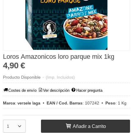
Loros Amazonicos loro parque mix 1kg
4,90 €
Producto Disponible
-
(Imp. Incluidos)
Costes de envío
Ver descripción
Hacer pregunta
Marca
:
versele laga
•
EAN / Cod. Barras
:
107242
•
Peso
:
1 Kg
Añadir a Carrito