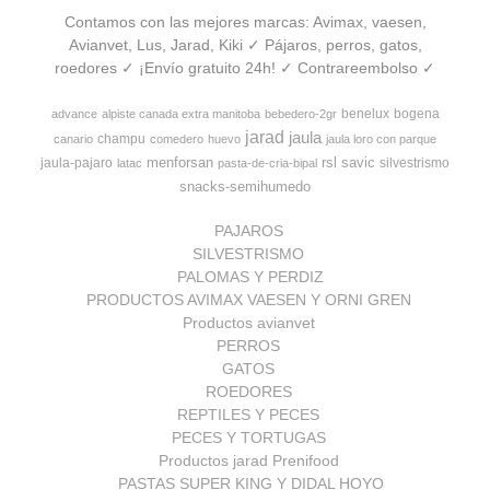
Contamos con las mejores marcas: Avimax, vaesen,
Avianvet, Lus, Jarad, Kiki ✓ Pájaros, perros, gatos,
roedores ✓ ¡Envío gratuito 24h! ✓ Contrareembolso ✓
benelux
bogena
advance
alpiste canada extra manitoba
bebedero-2gr
jarad
jaula
champu
canario
comedero
huevo
jaula loro con parque
menforsan
rsl
savic
jaula-pajaro
silvestrismo
latac
pasta-de-cria-bipal
snacks-semihumedo
PAJAROS
SILVESTRISMO
PALOMAS Y PERDIZ
PRODUCTOS AVIMAX VAESEN Y ORNI GREN
Productos avianvet
PERROS
GATOS
ROEDORES
REPTILES Y PECES
PECES Y TORTUGAS
Productos jarad Prenifood
PASTAS SUPER KING Y DIDAL HOYO