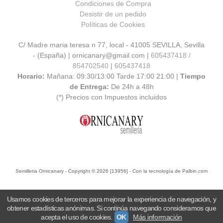
Condiciones de Compra
Desistir de un pedido
Políticas de Cookies
C/ Madre maria teresa n 77, local - 41005 SEVILLA, Sevilla
- (España) | ornicanary@gmail.com |
605437418 /
854702540
|
605437418
Horario:
Mañana: 09:30/13:00 Tarde 17:00 21:00 |
Tiempo
de Entrega:
De 24h a 48h
(*) Precios con Impuestos incluidos
Semilleria Ornicanary
- Copyright © 2026 [13956] - Con la tecnología de Palbin.com
Usamos cookies de terceros para mejorar la experiencia de navegación, y
obtener estadísticas anónimas. Si continúa navegando consideramos que
acepta el uso de cookies.
OK
Más información