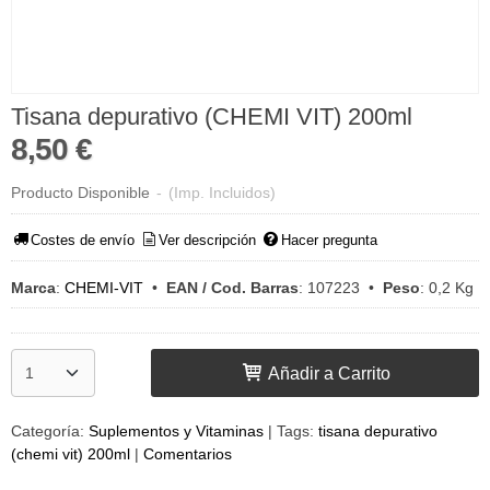
Tisana depurativo (CHEMI VIT) 200ml
8,50 €
Producto Disponible
-
(Imp. Incluidos)
Costes de envío
Ver descripción
Hacer pregunta
Marca
:
CHEMI-VIT
•
EAN / Cod. Barras
:
107223
•
Peso
:
0,2 Kg
Añadir a Carrito
Categoría:
Suplementos y Vitaminas
|
Tags:
tisana depurativo
(chemi vit) 200ml
|
Comentarios