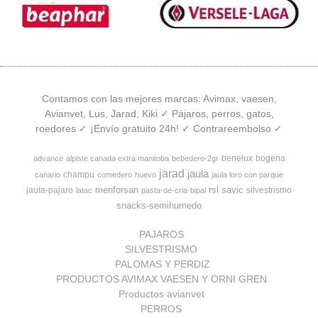
Contamos con las mejores marcas: Avimax, vaesen,
Avianvet, Lus, Jarad, Kiki ✓ Pájaros, perros, gatos,
roedores ✓ ¡Envío gratuito 24h! ✓ Contrareembolso ✓
benelux
bogena
advance
alpiste canada extra manitoba
bebedero-2gr
jarad
jaula
champu
canario
comedero
huevo
jaula loro con parque
menforsan
rsl
savic
jaula-pajaro
silvestrismo
latac
pasta-de-cria-bipal
snacks-semihumedo
PAJAROS
SILVESTRISMO
PALOMAS Y PERDIZ
PRODUCTOS AVIMAX VAESEN Y ORNI GREN
Productos avianvet
PERROS