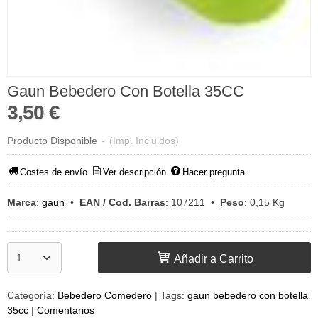
Gaun Bebedero Con Botella 35CC
3,50 €
Producto Disponible
-
(Imp. Incluidos)
Costes de envío
Ver descripción
Hacer pregunta
Marca
:
gaun
•
EAN / Cod. Barras
:
107211
•
Peso
:
0,15 Kg
Añadir a Carrito
Categoría:
Bebedero Comedero
|
Tags:
gaun bebedero con botella
35cc
|
Comentarios