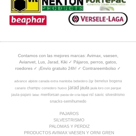
Contamos con las mejores marcas: Avimax, vaesen,
Avianvet, Lus, Jarad, Kiki ✓ Pájaros, perros, gatos,
roedores ✓ ¡Envío gratuito 24h! ✓ Contrareembolso ✓
benelux
bogena
advance
alpiste canada extra manitoba
bebedero-2gr
jarad
jaula
champu
canario
comedero
huevo
jaula loro con parque
menforsan
rsl
savic
jaula-pajaro
silvestrismo
latac
pasta-de-cria-bipal
snacks-semihumedo
PAJAROS
SILVESTRISMO
PALOMAS Y PERDIZ
PRODUCTOS AVIMAX VAESEN Y ORNI GREN