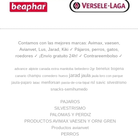
Contamos con las mejores marcas: Avimax, vaesen,
Avianvet, Lus, Jarad, Kiki ✓ Pájaros, perros, gatos,
roedores ✓ ¡Envío gratuito 24h! ✓ Contrareembolso ✓
benelux
bogena
advance
alpiste canada extra manitoba
bebedero-2gr
jarad
jaula
champu
canario
comedero
huevo
jaula loro con parque
menforsan
rsl
savic
jaula-pajaro
silvestrismo
latac
pasta-de-cria-bipal
snacks-semihumedo
PAJAROS
SILVESTRISMO
PALOMAS Y PERDIZ
PRODUCTOS AVIMAX VAESEN Y ORNI GREN
Productos avianvet
PERROS