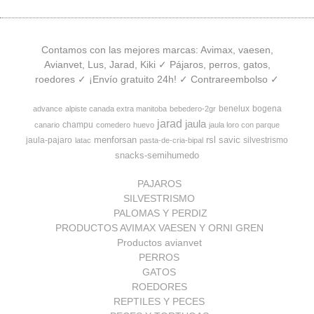
Contamos con las mejores marcas: Avimax, vaesen,
Avianvet, Lus, Jarad, Kiki ✓ Pájaros, perros, gatos,
roedores ✓ ¡Envío gratuito 24h! ✓ Contrareembolso ✓
benelux
bogena
advance
alpiste canada extra manitoba
bebedero-2gr
jarad
jaula
champu
canario
comedero
huevo
jaula loro con parque
menforsan
rsl
savic
jaula-pajaro
silvestrismo
latac
pasta-de-cria-bipal
snacks-semihumedo
PAJAROS
SILVESTRISMO
PALOMAS Y PERDIZ
PRODUCTOS AVIMAX VAESEN Y ORNI GREN
Productos avianvet
PERROS
GATOS
ROEDORES
REPTILES Y PECES