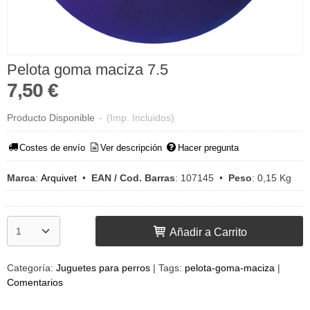
Pelota goma maciza 7.5
7,50 €
Producto Disponible
-
(Imp. Incluidos)
Costes de envío
Ver descripción
Hacer pregunta
Marca
:
Arquivet
•
EAN / Cod. Barras
:
107145
•
Peso
:
0,15 Kg
Añadir a Carrito
Categoría:
Juguetes para perros
|
Tags:
pelota-goma-maciza
|
Comentarios