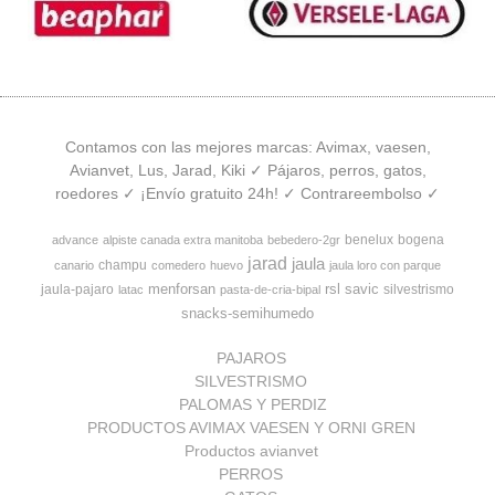
Contamos con las mejores marcas: Avimax, vaesen,
Avianvet, Lus, Jarad, Kiki ✓ Pájaros, perros, gatos,
roedores ✓ ¡Envío gratuito 24h! ✓ Contrareembolso ✓
benelux
bogena
advance
alpiste canada extra manitoba
bebedero-2gr
jarad
jaula
champu
canario
comedero
huevo
jaula loro con parque
menforsan
rsl
savic
jaula-pajaro
silvestrismo
latac
pasta-de-cria-bipal
snacks-semihumedo
PAJAROS
SILVESTRISMO
PALOMAS Y PERDIZ
PRODUCTOS AVIMAX VAESEN Y ORNI GREN
Productos avianvet
PERROS