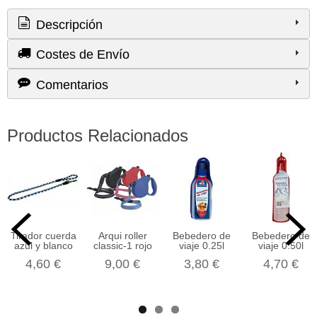
Descripción
Costes de Envío
Comentarios
Productos Relacionados
Tirador cuerda
Arqui roller
Bebedero de
Bebedero de
azul y blanco
classic-1 rojo
viaje 0.25l
viaje 0.50l
4,60 €
9,00 €
3,80 €
4,70 €