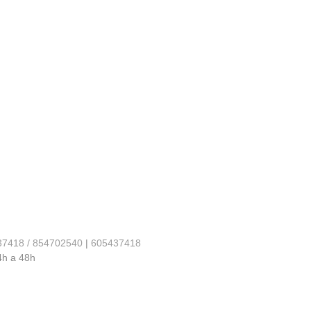
37418 / 854702540
|
605437418
4h a 48h