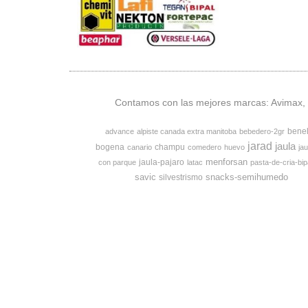
Contamos con las mejores marcas: Avimax, v
bene
advance
alpiste canada extra manitoba
bebedero-2gr
jarad
jaula
bogena
champu
canario
comedero
huevo
jau
menforsan
jaula-pajaro
con parque
latac
pasta-de-cria-bip
savic
snacks-semihumedo
silvestrismo