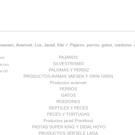
aesen, Avianvet, Lus, Jarad, Kiki ✓ Pájaros, perros, gatos, roedores
PAJAROS
lux
SILVESTRISMO
la loro
PALOMAS Y PERDIZ
rsl
al
PRODUCTOS AVIMAX VAESEN Y ORNI GREN
Productos avianvet
PERROS
GATOS
ROEDORES
REPTILES Y PECES
PECES Y TORTUGAS
Productos jarad Prenifood
PASTAS SUPER KING Y DIDAL HOYO
PRODUCTOS VERSELE LAGA