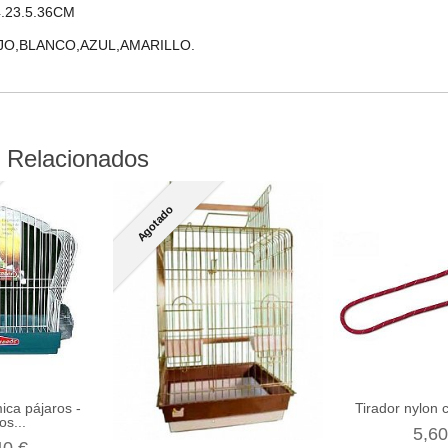
.23.5.36CM
JO,BLANCO,AZUL,AMARILLO.
 Relacionados
Agotado
ica pájaros -
Tirador nylon 
os...
5,60