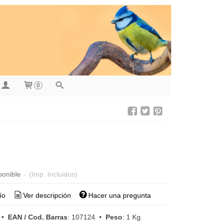
0
ponible
-
(Imp. Incluidos)
ío
Ver descripción
Hacer una pregunta
•
EAN / Cod. Barras
:
107124
•
Peso
:
1 Kg