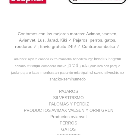
Contamos con las mejores marcas: Avimax, vaesen,
Avianvet, Lus, Jarad, Kiki ✓ Pájaros, perros, gatos,
roedores ✓ ¡Envío gratuito 24h! ✓ Contrareembolso ✓
benelux
bogena
advance
alpiste canada extra manitoba
bebedero-2gr
jarad
jaula
champu
canario
comedero
huevo
jaula loro con parque
menforsan
rsl
savic
jaula-pajaro
silvestrismo
latac
pasta-de-cria-bipal
snacks-semihumedo
PAJAROS
SILVESTRISMO
PALOMAS Y PERDIZ
PRODUCTOS AVIMAX VAESEN Y ORNI GREN
Productos avianvet
PERROS
GATOS