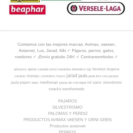
Contamos con las mejores marcas: Avimax, vaesen,
Avianvet, Lus, Jarad, Kiki ✓ Pájaros, perros, gatos,
roedores ✓ ¡Envío gratuito 24h! ✓ Contrareembolso ✓
benelux
bogena
advance
alpiste canada extra manitoba
bebedero-2gr
jarad
jaula
champu
canario
comedero
huevo
jaula loro con parque
menforsan
rsl
savic
jaula-pajaro
silvestrismo
latac
pasta-de-cria-bipal
snacks-semihumedo
PAJAROS
SILVESTRISMO
PALOMAS Y PERDIZ
PRODUCTOS AVIMAX VAESEN Y ORNI GREN
Productos avianvet
PERROS