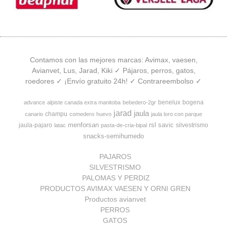
Contamos con las mejores marcas: Avimax, vaesen,
Avianvet, Lus, Jarad, Kiki ✓ Pájaros, perros, gatos,
roedores ✓ ¡Envío gratuito 24h! ✓ Contrareembolso ✓
benelux
bogena
advance
alpiste canada extra manitoba
bebedero-2gr
jarad
jaula
champu
canario
comedero
huevo
jaula loro con parque
menforsan
rsl
savic
jaula-pajaro
silvestrismo
latac
pasta-de-cria-bipal
snacks-semihumedo
PAJAROS
SILVESTRISMO
PALOMAS Y PERDIZ
PRODUCTOS AVIMAX VAESEN Y ORNI GREN
Productos avianvet
PERROS
GATOS