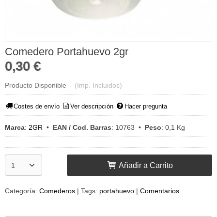
Comedero Portahuevo 2gr
0,30 €
Producto Disponible
-
(Imp. Incluidos)
Costes de envío
Ver descripción
Hacer pregunta
Marca
:
2GR
•
EAN / Cod. Barras
:
10763
•
Peso
:
0,1 Kg
Añadir a Carrito
Categoría:
Comederos
|
Tags:
portahuevo
|
Comentarios