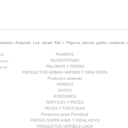
aesen, Avianvet, Lus, Jarad, Kiki ✓ Pájaros, perros, gatos, roedores
PAJAROS
lux
SILVESTRISMO
la loro
PALOMAS Y PERDIZ
rsl
al
PRODUCTOS AVIMAX VAESEN Y ORNI GREN
Productos avianvet
PERROS
GATOS
ROEDORES
REPTILES Y PECES
PECES Y TORTUGAS
Productos jarad Prenifood
PASTAS SUPER KING Y DIDAL HOYO
PRODUCTOS VERSELE LAGA