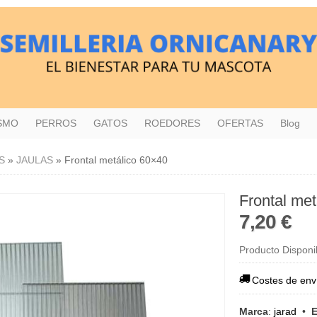
ISMO
PERROS
GATOS
ROEDORES
OFERTAS
Blog
S
»
JAULAS
»
Frontal metálico 60×40
Frontal me
7,20 €
Producto Disponi
Costes de env
Marca
:
jarad
•
E