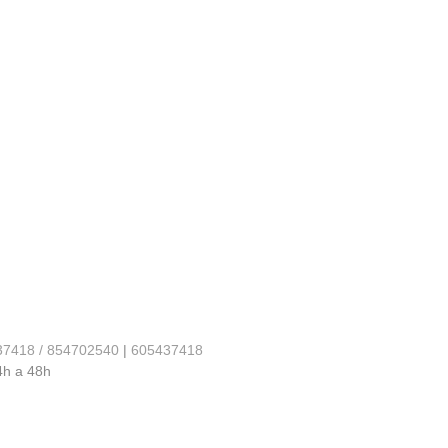
37418 / 854702540
|
605437418
4h a 48h