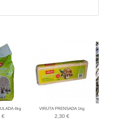
ULADA 4kg
VIRUTA PRENSADA 1kg
PIPAS L
 €
2,30 €
1,80 