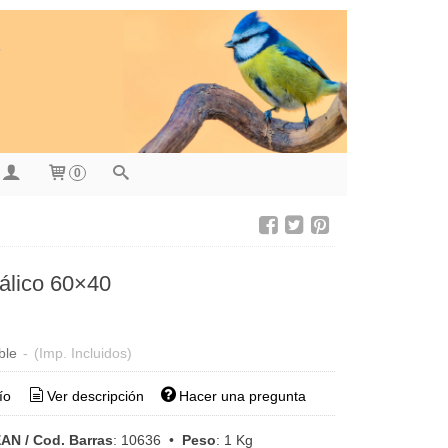
0
tálico 60×40
ble
-
(Imp. Incluidos)
ío
Ver descripción
Hacer una pregunta
AN / Cod. Barras
:
10636
•
Peso
:
1 Kg