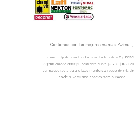
Contamos con las mejores marcas: Avimax, v
bene
advance
alpiste canada extra manitoba
bebedero-2gr
jarad
jaula
bogena
champu
canario
comedero
huevo
jau
menforsan
jaula-pajaro
con parque
latac
pasta-de-cria-bip
savic
snacks-semihumedo
silvestrismo