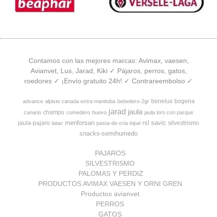
Contamos con las mejores marcas: Avimax, vaesen,
Avianvet, Lus, Jarad, Kiki ✓ Pájaros, perros, gatos,
roedores ✓ ¡Envío gratuito 24h! ✓ Contrareembolso ✓
benelux
bogena
advance
alpiste canada extra manitoba
bebedero-2gr
jarad
jaula
champu
canario
comedero
huevo
jaula loro con parque
menforsan
rsl
savic
jaula-pajaro
silvestrismo
latac
pasta-de-cria-bipal
snacks-semihumedo
PAJAROS
SILVESTRISMO
PALOMAS Y PERDIZ
PRODUCTOS AVIMAX VAESEN Y ORNI GREN
Productos avianvet
PERROS
GATOS