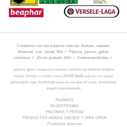
Contamos con las mejores marcas: Avimax, vaesen,
Avianvet, Lus, Jarad, Kiki ✓ Pájaros, perros, gatos,
roedores ✓ ¡Envío gratuito 24h! ✓ Contrareembolso ✓
benelux
bogena
advance
alpiste canada extra manitoba
bebedero-2gr
jarad
jaula
champu
canario
comedero
huevo
jaula loro con parque
menforsan
rsl
savic
jaula-pajaro
silvestrismo
latac
pasta-de-cria-bipal
snacks-semihumedo
PAJAROS
SILVESTRISMO
PALOMAS Y PERDIZ
PRODUCTOS AVIMAX VAESEN Y ORNI GREN
Productos avianvet