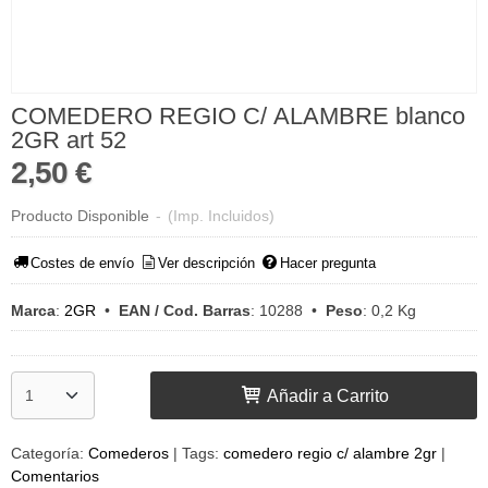
COMEDERO REGIO C/ ALAMBRE blanco
2GR art 52
2,50 €
Producto Disponible
-
(Imp. Incluidos)
Costes de envío
Ver descripción
Hacer pregunta
Marca
:
2GR
•
EAN / Cod. Barras
:
10288
•
Peso
:
0,2 Kg
Añadir a Carrito
Categoría:
Comederos
|
Tags:
comedero regio c/ alambre 2gr
|
Comentarios