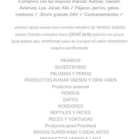
Contamos con las mejores marcas: Avimax, vaesen,
Avianvet, Lus, Jarad, Kiki ✓ Pájaros, perros, gatos,
roedores ✓ ¡Envío gratuito 24h! ✓ Contrareembolso ✓
benelux
bogena
advance
alpiste canada extra manitoba
bebedero-2gr
jarad
jaula
champu
canario
comedero
huevo
jaula loro con parque
menforsan
rsl
savic
jaula-pajaro
silvestrismo
latac
pasta-de-cria-bipal
snacks-semihumedo
PAJAROS
SILVESTRISMO
PALOMAS Y PERDIZ
PRODUCTOS AVIMAX VAESEN Y ORNI GREN
Productos avianvet
PERROS
GATOS
ROEDORES
REPTILES Y PECES
PECES Y TORTUGAS
Productos jarad Prenifood
PASTAS SUPER KING Y DIDAL HOYO
PRODUCTOS VERSELE LAGA