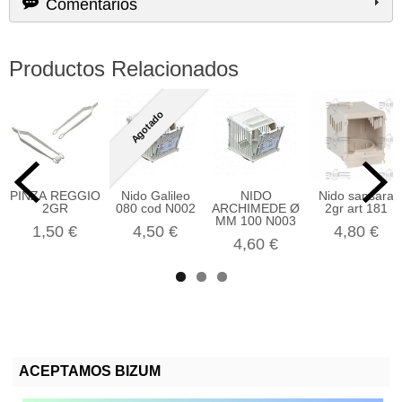
Comentarios
Productos Relacionados
Agotado
PINZA REGGIO
Nido Galileo
NIDO
Nido sansara
2GR
080 cod N002
ARCHIMEDE Ø
2gr art 181
MM 100 N003
1,50 €
4,50 €
4,80 €
4,60 €
ACEPTAMOS BIZUM