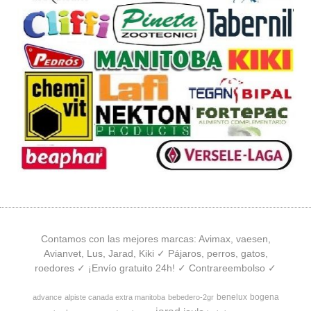
Contamos con las mejores marcas: Avimax, vaesen,
Avianvet, Lus, Jarad, Kiki ✓ Pájaros, perros, gatos,
roedores ✓ ¡Envío gratuito 24h! ✓ Contrareembolso ✓
benelux
bogena
advance
alpiste canada extra manitoba
bebedero-2gr