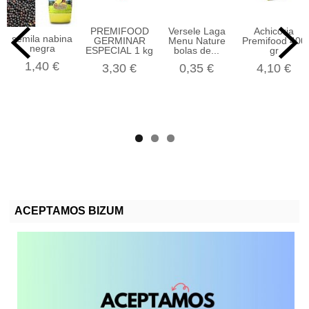
PREMIFOOD
Versele Laga
Achicoria
semila nabina
GERMINAR
Menu Nature
Premifood 400
negra
ESPECIAL 1 kg
bolas de...
gr
1,40 €
3,30 €
0,35 €
4,10 €
ACEPTAMOS BIZUM