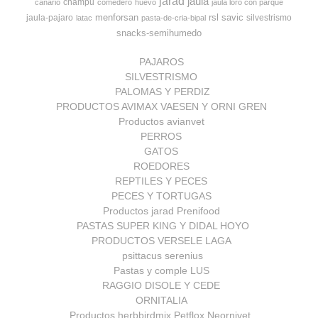
jarad
jaula
champu
canario
comedero
huevo
jaula loro con parque
menforsan
rsl
savic
jaula-pajaro
silvestrismo
latac
pasta-de-cria-bipal
snacks-semihumedo
PAJAROS
SILVESTRISMO
PALOMAS Y PERDIZ
PRODUCTOS AVIMAX VAESEN Y ORNI GREN
Productos avianvet
PERROS
GATOS
ROEDORES
REPTILES Y PECES
PECES Y TORTUGAS
Productos jarad Prenifood
PASTAS SUPER KING Y DIDAL HOYO
PRODUCTOS VERSELE LAGA
psittacus serenius
Pastas y comple LUS
RAGGIO DISOLE Y CEDE
ORNITALIA
Productos herbbirdmix Petflox Neornivet.