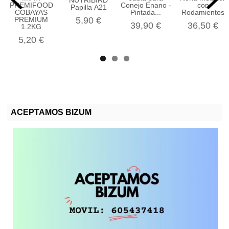
NUTRIBIRD
PREMIFOOD
Conejo Enano -
con
Papilla A21
COBAYAS
Pintada...
Rodamientos
5,90 €
PREMIUM
39,90 €
36,50 €
1.2KG
5,20 €
ACEPTAMOS BIZUM