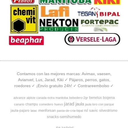
Contamos con las mejores marcas: Avimax, vaesen,
Avianvet, Lus, Jarad, Kiki ✓ Pájaros, perros, gatos,
roedores ✓ ¡Envío gratuito 24h! ✓ Contrareembolso ✓
benelux
bogena
advance
alpiste canada extra manitoba
bebedero-2gr
jarad
jaula
champu
canario
comedero
huevo
jaula loro con parque
menforsan
rsl
savic
jaula-pajaro
silvestrismo
latac
pasta-de-cria-bipal
snacks-semihumedo