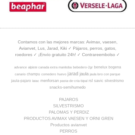
Contamos con las mejores marcas: Avimax, vaesen,
Avianvet, Lus, Jarad, Kiki ✓ Pájaros, perros, gatos,
roedores ✓ ¡Envío gratuito 24h! ✓ Contrareembolso ✓
benelux
bogena
advance
alpiste canada extra manitoba
bebedero-2gr
jarad
jaula
champu
canario
comedero
huevo
jaula loro con parque
menforsan
rsl
savic
jaula-pajaro
silvestrismo
latac
pasta-de-cria-bipal
snacks-semihumedo
PAJAROS
SILVESTRISMO
PALOMAS Y PERDIZ
PRODUCTOS AVIMAX VAESEN Y ORNI GREN
Productos avianvet
PERROS