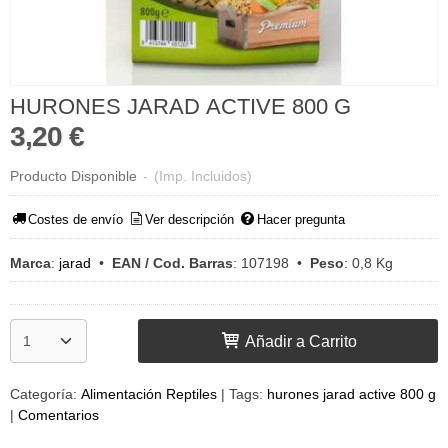
HURONES JARAD ACTIVE 800 G
3,20 €
Producto Disponible
-
(Imp. Incluidos)
Costes de envío
Ver descripción
Hacer pregunta
Marca
:
jarad
•
EAN / Cod. Barras
:
107198
•
Peso
:
0,8 Kg
Añadir a Carrito
Categoría:
Alimentación Reptiles
|
Tags:
hurones jarad active 800 g
|
Comentarios