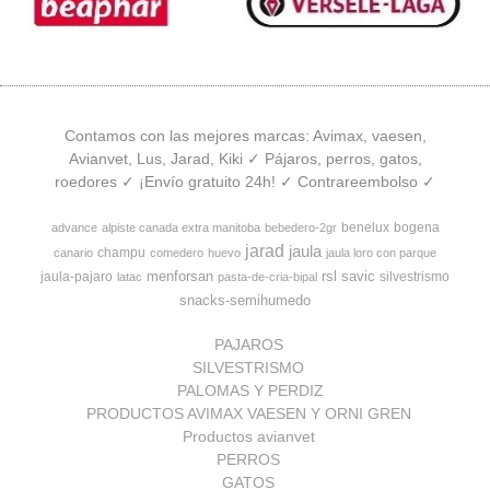
Contamos con las mejores marcas: Avimax, vaesen,
Avianvet, Lus, Jarad, Kiki ✓ Pájaros, perros, gatos,
roedores ✓ ¡Envío gratuito 24h! ✓ Contrareembolso ✓
benelux
bogena
advance
alpiste canada extra manitoba
bebedero-2gr
jarad
jaula
champu
canario
comedero
huevo
jaula loro con parque
menforsan
rsl
savic
jaula-pajaro
silvestrismo
latac
pasta-de-cria-bipal
snacks-semihumedo
PAJAROS
SILVESTRISMO
PALOMAS Y PERDIZ
PRODUCTOS AVIMAX VAESEN Y ORNI GREN
Productos avianvet
PERROS
GATOS