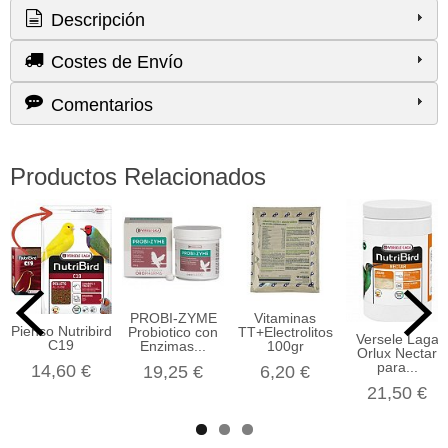
Descripción
Costes de Envío
Comentarios
Productos Relacionados
PROBI-ZYME
Vitaminas
Pienso Nutribird
Probiotico con
TT+Electrolitos
Versele Laga
C19
Enzimas...
100gr
Orlux Nectar
para...
14,60 €
19,25 €
6,20 €
21,50 €